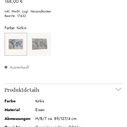
168,00 €
inkl. MwSt. zzgl. Versandkosten
Best-Nr.
17432
Farbe: türkis
türkis
(Diese Option ist zurzeit nicht verfügbar.)
weiß/schwarz
Ausverkauft
Produktdetails
Farbe
türkis
Material
Eisen
Abmessungen
H/B/T ca. 89/127/4 cm