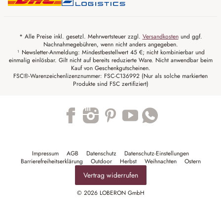
* Alle Preise inkl. gesetzl. Mehrwertsteuer zzgl.
Versandkosten
und ggf.
Nachnahmegebühren, wenn nicht anders angegeben.
¹ Newsletter-Anmeldung: Mindestbestellwert 45 €; nicht kombinierbar und
einmalig einlösbar. Gilt nicht auf bereits reduzierte Ware. Nicht anwendbar beim
Kauf von Geschenkgutscheinen.
FSC®-Warenzeichenlizenznummer: FSC-C136992 (Nur als solche markierten
Produkte sind FSC zertifiziert)
Trustpilot
Impressum
AGB
Datenschutz
Datenschutz-Einstellungen
Barrierefreiheitserklärung
Outdoor
Herbst
Weihnachten
Ostern
Vertrag widerrufen
© 2026 LOBERON GmbH