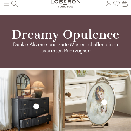
Du has
Wa
Zum Hauptinhalt springen
Dreamy Opulence
Dunkle Akzente und zarte Muster schaffen einen
luxuriösen Rückzugsort