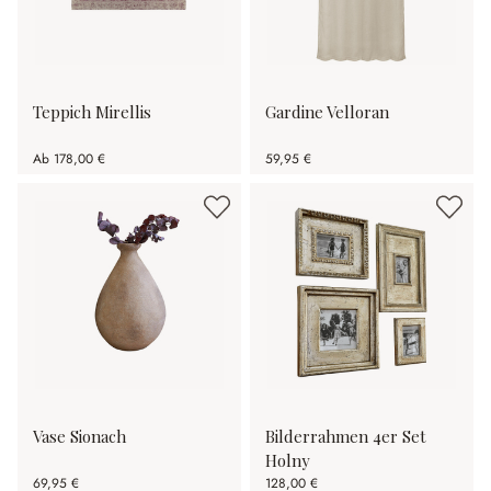
Teppich Mirellis
Gardine Velloran
Ab
178,00 €
59,95 €
Vase Sionach
Bilderrahmen 4er Set
Holny
69,95 €
128,00 €