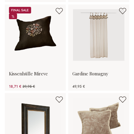
Sale
%
%
Kissenhülle Mireve
Gardine Romagny
18,71 €
39,95 €
49,95 €
(53.17% gespart)