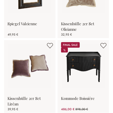
Spiegel Valcienne
Kissenhülle 2er Set
Olicianne
49,95 €
32,95 €
Sale
%
%
Kissenhülle 2er Set
Kommode Boissiére
Liréan
39,95 €
486,00 €
898,00 €
(45.88% gespart)