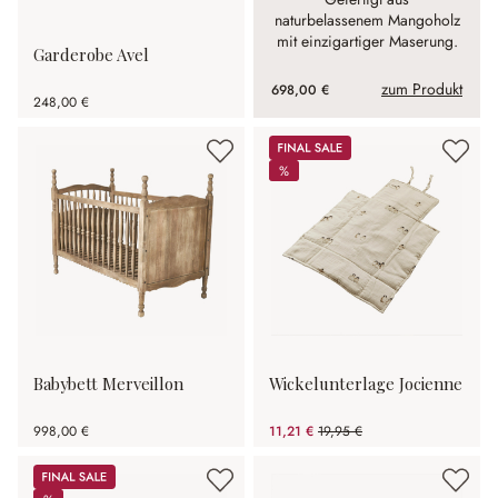
naturbelassenem Mangoholz
mit einzigartiger Maserung.
Garderobe Avel
zum Produkt
698,00 €
248,00 €
Sale
%
%
Babybett Merveillon
Wickelunterlage Jocienne
998,00 €
11,21 €
19,95 €
(43.81% gespart)
Sale