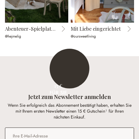
Abenteuer-Spielplatz im Garten
Mit Liebe eingerichtet
K
@hejmelig
@oursweetliving
@
15 €
FÜR SIE
Jetzt zum Newsletter anmelden
Wenn Sie erfolgreich das Abonnement bestätigt haben, erhalten Sie
mit Ihrem ersten Newsletter einen 15 € Gutschein¹ für Ihren
nächsten Einkauf.
E-Mail-Adresse
*