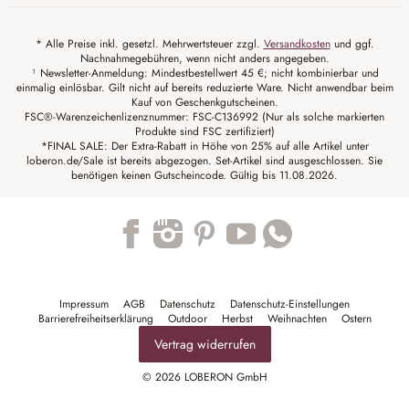
* Alle Preise inkl. gesetzl. Mehrwertsteuer zzgl.
Versandkosten
und ggf.
Nachnahmegebühren, wenn nicht anders angegeben.
¹ Newsletter-Anmeldung: Mindestbestellwert 45 €; nicht kombinierbar und
einmalig einlösbar. Gilt nicht auf bereits reduzierte Ware. Nicht anwendbar beim
Kauf von Geschenkgutscheinen.
FSC®-Warenzeichenlizenznummer: FSC-C136992 (Nur als solche markierten
Produkte sind FSC zertifiziert)
*FINAL SALE: Der Extra-Rabatt in Höhe von 25% auf alle Artikel unter
loberon.de/Sale ist bereits abgezogen. Set-Artikel sind ausgeschlossen. Sie
benötigen keinen Gutscheincode. Gültig bis 11.08.2026.
Trustpilot
Impressum
AGB
Datenschutz
Datenschutz-Einstellungen
Barrierefreiheitserklärung
Outdoor
Herbst
Weihnachten
Ostern
Vertrag widerrufen
© 2026 LOBERON GmbH