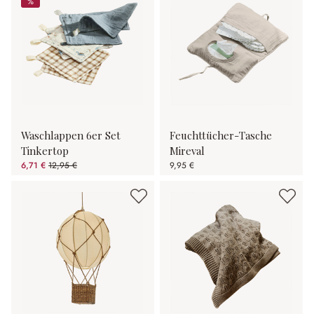
%
%
Waschlappen 6er Set
Feuchttücher-Tasche
Tinkertop
Mireval
6,71 €
12,95 €
9,95 €
(48.19% gespart)