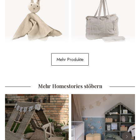
Stofftier Lumiou
Wickeltasche Mireval
Mehr Produkte
14,95 €
39,95 €
Mehr Homestories stöbern