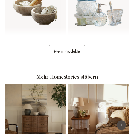
Schale 2er Set Isamont
Bad-Set Luton
Mehr Produkte
29,95 €
44,95 €
Mehr Homestories stöbern