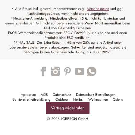
* Alle Preise inkl. gesetzl. Mehrwertsteuer zzgl.
Versandkosten
und ggf.
Nachnahmegebühren, wenn nicht anders angegeben.
¹ Newsletter-Anmeldung: Mindestbestellwert 45 €; nicht kombinierbar und
einmalig einlösbar. Gilt nicht auf bereits reduzierte Ware. Nicht anwendbar beim
Kauf von Geschenkgutscheinen.
FSC®-Warenzeichenlizenznummer: FSC-C136992 (Nur als solche markierten
Produkte sind FSC zertifiziert)
*FINAL SALE: Der Extra-Rabatt in Höhe von 25% auf alle Artikel unter
loberon.de/Sale ist bereits abgezogen. Set-Artikel sind ausgeschlossen. Sie
benötigen keinen Gutscheincode. Gültig bis 11.08.2026.
Trustpilot
Impressum
AGB
Datenschutz
Datenschutz-Einstellungen
Barrierefreiheitserklärung
Outdoor
Herbst
Weihnachten
Ostern
Vertrag widerrufen
© 2026 LOBERON GmbH