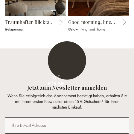
Traumhafter Blickfang
Good morning, linen lover
@elaperona
@slow_living_and_home
@
15 €
FÜR SIE
Jetzt zum Newsletter anmelden
Wenn Sie erfolgreich das Abonnement bestätigt haben, erhalten Sie
mit Ihrem ersten Newsletter einen 15 € Gutschein¹ für Ihren
nächsten Einkauf.
E-Mail-Adresse
*