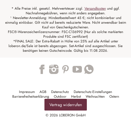
* Alle Preise inkl. gesetzl. Mehrwertsteuer zzgl.
Versandkosten
und ggf.
Nachnahmegebühren, wenn nicht anders angegeben.
¹ Newsletter-Anmeldung: Mindestbestellwert 45 €; nicht kombinierbar und
einmalig einlösbar. Gilt nicht auf bereits reduzierte Ware. Nicht anwendbar beim
Kauf von Geschenkgutscheinen.
FSC®-Warenzeichenlizenznummer: FSC-C136992 (Nur als solche markierten
Produkte sind FSC zertifiziert)
*FINAL SALE: Der Extra-Rabatt in Höhe von 25% auf alle Artikel unter
loberon.de/Sale ist bereits abgezogen. Set-Artikel sind ausgeschlossen. Sie
benötigen keinen Gutscheincode. Gültig bis 11.08.2026.
Trustpilot
Impressum
AGB
Datenschutz
Datenschutz-Einstellungen
Barrierefreiheitserklärung
Outdoor
Herbst
Weihnachten
Ostern
Vertrag widerrufen
© 2026 LOBERON GmbH