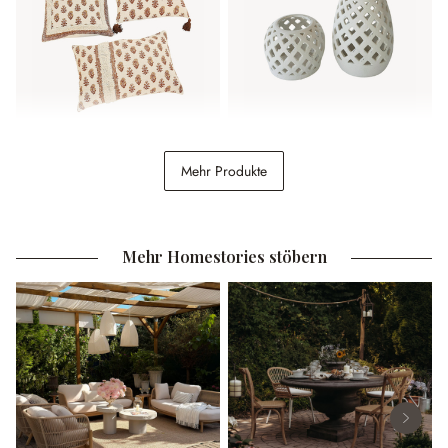
Kissenhülle 3er Set
Windlicht 2er Set
Mehr Produkte
Arsalan
Serignac
34,95 €
39,95 €
Mehr Homestories stöbern