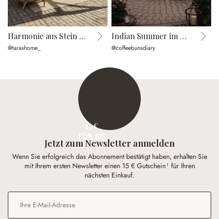
Harmonie aus Stein und Geflecht
Indian Summer im Cottage Garden
@taraxhome_
@coffeebunsdiary
@
15 €
FÜR SIE
Jetzt zum Newsletter anmelden
Wenn Sie erfolgreich das Abonnement bestätigt haben, erhalten Sie
mit Ihrem ersten Newsletter einen 15 € Gutschein¹ für Ihren
nächsten Einkauf.
E-Mail-Adresse
*