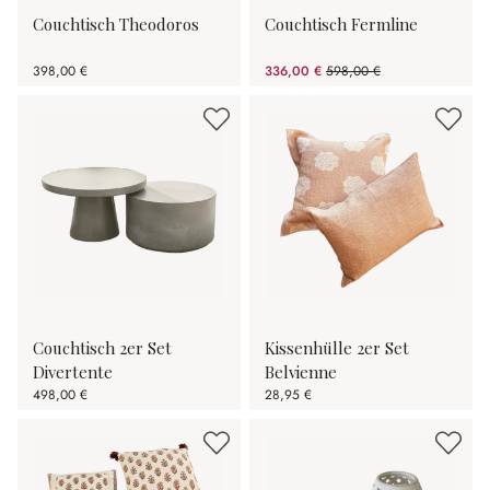
Couchtisch Theodoros
Couchtisch Fermline
398,00 €
336,00 €
598,00 €
(43.81% gespart)
Couchtisch 2er Set
Kissenhülle 2er Set
Divertente
Belvienne
498,00 €
28,95 €