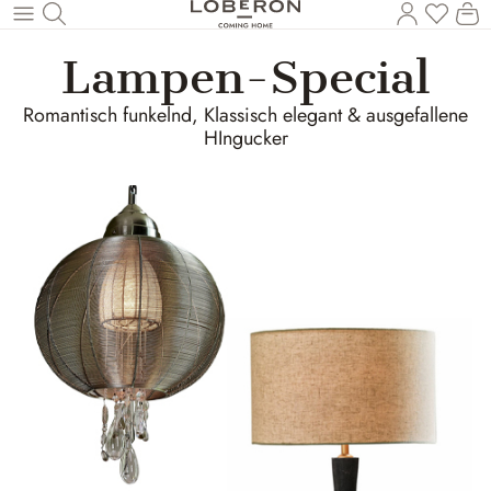
Du has
Wa
Zum Hauptinhalt springen
Lampen-Special
Romantisch funkelnd, Klassisch elegant & ausgefallene
HIngucker