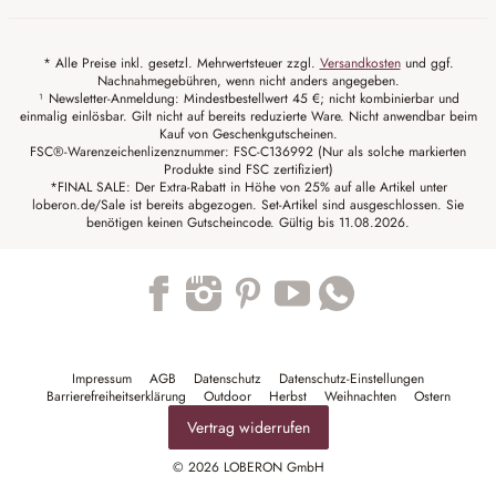
* Alle Preise inkl. gesetzl. Mehrwertsteuer zzgl.
Versandkosten
und ggf.
Nachnahmegebühren, wenn nicht anders angegeben.
¹ Newsletter-Anmeldung: Mindestbestellwert 45 €; nicht kombinierbar und
einmalig einlösbar. Gilt nicht auf bereits reduzierte Ware. Nicht anwendbar beim
Kauf von Geschenkgutscheinen.
FSC®-Warenzeichenlizenznummer: FSC-C136992 (Nur als solche markierten
Produkte sind FSC zertifiziert)
*FINAL SALE: Der Extra-Rabatt in Höhe von 25% auf alle Artikel unter
loberon.de/Sale ist bereits abgezogen. Set-Artikel sind ausgeschlossen. Sie
benötigen keinen Gutscheincode. Gültig bis 11.08.2026.
Trustpilot
Impressum
AGB
Datenschutz
Datenschutz-Einstellungen
Barrierefreiheitserklärung
Outdoor
Herbst
Weihnachten
Ostern
Vertrag widerrufen
© 2026 LOBERON GmbH