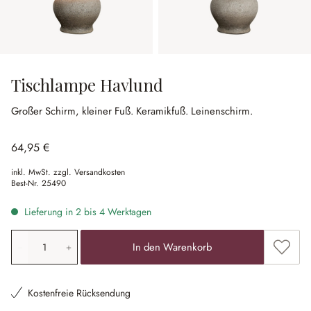
Tischlampe Havlund
Großer Schirm, kleiner Fuß.
Keramikfuß.
Leinenschirm.
64,95 €
inkl. MwSt. zzgl. Versandkosten
Best-Nr.
25490
Lieferung in 2 bis 4 Werktagen
Produkt Anzahl: Gib den gewünschten Wert ein oder ben
Zum Me
In den Warenkorb
Kostenfreie Rücksendung