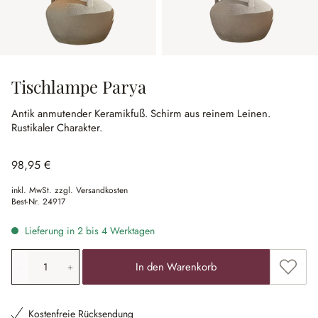
Tischlampe Parya
Antik anmutender Keramikfuß.
Schirm aus reinem Leinen.
Rustikaler Charakter.
98,95 €
inkl. MwSt. zzgl. Versandkosten
Best-Nr.
24917
Lieferung in 2 bis 4 Werktagen
Produkt Anzahl: Gib den gewünschten Wert ein oder ben
Zum Me
In den Warenkorb
Kostenfreie Rücksendung