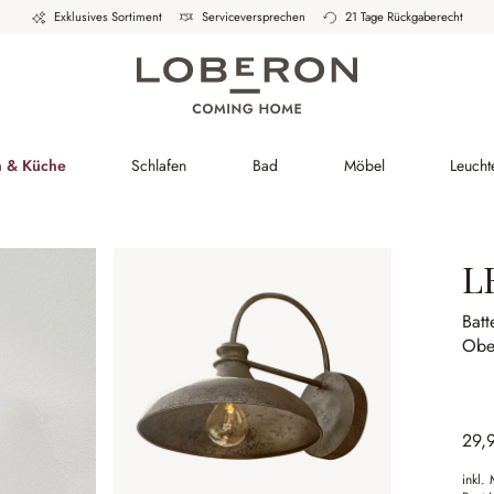
Exklusives Sortiment
Serviceversprechen
21 Tage Rückgaberecht
h & Küche
Schlafen
Bad
Möbel
Leucht
L
Batt
Obe
29,
inkl.