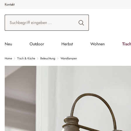
Kontakt
 Hauptinhalt springen
Zur Suche springen
Zur Hauptnavigation springen
Neu
Outdoor
Herbst
Wohnen
Tisc
Home
Tisch & Küche
Beleuchtung
Wandlampen