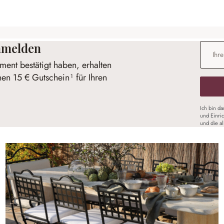
anmelden
E-Mail-
ent bestätigt haben, erhalten
nen 15 € Gutschein¹ für Ihren
Ich bin d
und Einri
und die a