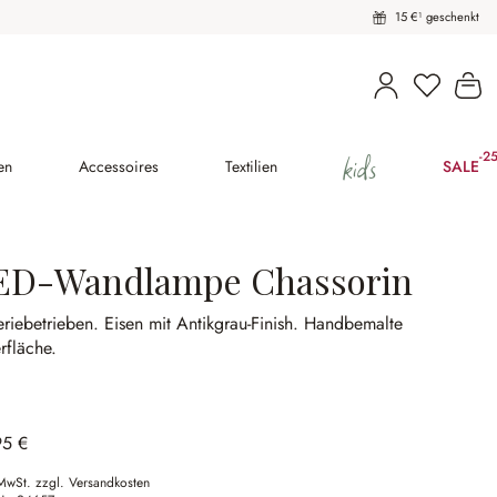
15 €¹ geschenkt
Du hast 
Wa
kids
-2
(25
en
Accessoires
Textilien
SALE
ED-Wandlampe Chassorin
eriebetrieben.
Eisen mit Antikgrau-Finish.
Handbemalte
rfläche.
95 €
 MwSt. zzgl. Versandkosten