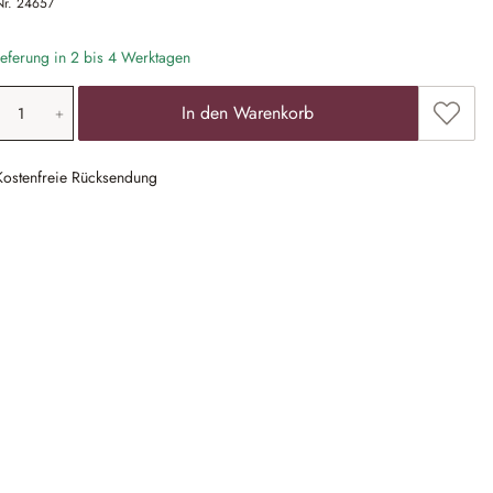
Nr.
24657
eferung in 2 bis 4 Werktagen
odukt Anzahl: Gib den gewünschten Wert ein
Zum Me
In den Warenkorb
Kostenfreie Rücksendung