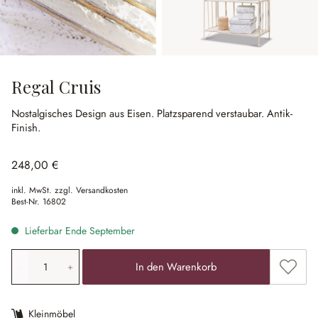
Regal Cruis
Nostalgisches Design aus Eisen.
Platzsparend verstaubar.
Antik-
Finish.
248,00 €
inkl. MwSt. zzgl. Versandkosten
Best-Nr.
16802
Lieferbar Ende September
Produkt Anzahl: Gib den gewünschten Wert ein oder ben
Zum Me
In den Warenkorb
Kleinmöbel