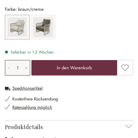
Farbe: braun/creme
braun/creme
braun/grau
lieferbar in 1-2 Wochen
Produkt Anzahl: Gib den gewünschten Wert ein oder ben
Zum Me
In den Warenkorb
Speditionsartikel
Kostenfreie Rücksendung
Ratenzahlung möglich
Produktdetails