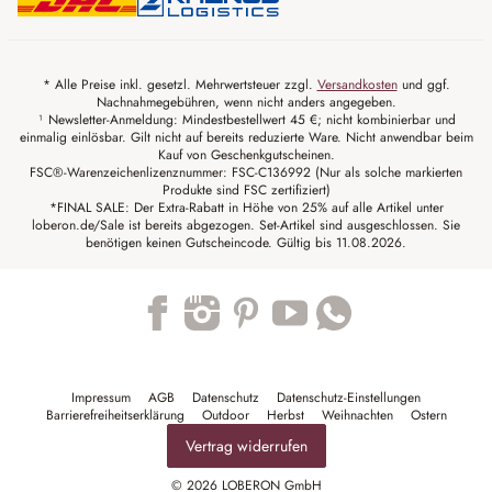
* Alle Preise inkl. gesetzl. Mehrwertsteuer zzgl.
Versandkosten
und ggf.
Nachnahmegebühren, wenn nicht anders angegeben.
¹ Newsletter-Anmeldung: Mindestbestellwert 45 €; nicht kombinierbar und
einmalig einlösbar. Gilt nicht auf bereits reduzierte Ware. Nicht anwendbar beim
Kauf von Geschenkgutscheinen.
FSC®-Warenzeichenlizenznummer: FSC-C136992 (Nur als solche markierten
Produkte sind FSC zertifiziert)
*FINAL SALE: Der Extra-Rabatt in Höhe von 25% auf alle Artikel unter
loberon.de/Sale ist bereits abgezogen. Set-Artikel sind ausgeschlossen. Sie
benötigen keinen Gutscheincode. Gültig bis 11.08.2026.
Trustpilot
Impressum
AGB
Datenschutz
Datenschutz-Einstellungen
Barrierefreiheitserklärung
Outdoor
Herbst
Weihnachten
Ostern
Vertrag widerrufen
© 2026 LOBERON GmbH