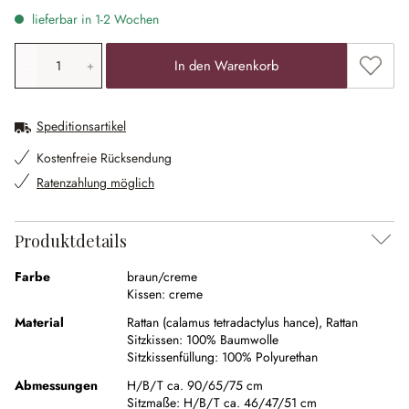
lieferbar in 1-2 Wochen
Produkt Anzahl: Gib den gewünschten Wert ein oder ben
Zum Me
In den Warenkorb
Speditionsartikel
Kostenfreie Rücksendung
Ratenzahlung möglich
Produktdetails
Farbe
braun/creme
Kissen:
creme
Material
Rattan (calamus tetradactylus hance)
,
Rattan
Sitzkissen:
100% Baumwolle
Sitzkissenfüllung:
100% Polyurethan
Abmessungen
H/B/T ca. 90/65/75 cm
Sitzmaße:
H/B/T ca. 46/47/51 cm