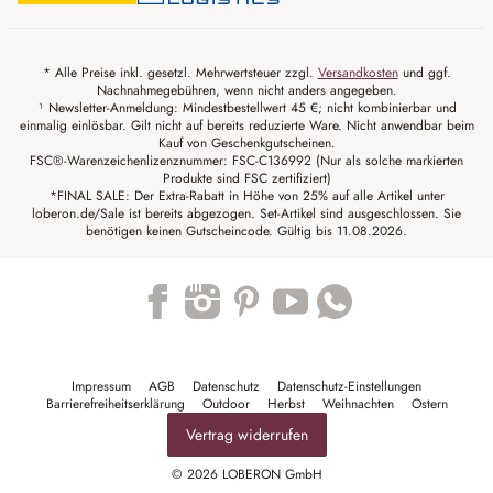
* Alle Preise inkl. gesetzl. Mehrwertsteuer zzgl.
Versandkosten
und ggf.
Nachnahmegebühren, wenn nicht anders angegeben.
¹ Newsletter-Anmeldung: Mindestbestellwert 45 €; nicht kombinierbar und
einmalig einlösbar. Gilt nicht auf bereits reduzierte Ware. Nicht anwendbar beim
Kauf von Geschenkgutscheinen.
FSC®-Warenzeichenlizenznummer: FSC-C136992 (Nur als solche markierten
Produkte sind FSC zertifiziert)
*FINAL SALE: Der Extra-Rabatt in Höhe von 25% auf alle Artikel unter
loberon.de/Sale ist bereits abgezogen. Set-Artikel sind ausgeschlossen. Sie
benötigen keinen Gutscheincode. Gültig bis 11.08.2026.
Trustpilot
Impressum
AGB
Datenschutz
Datenschutz-Einstellungen
Barrierefreiheitserklärung
Outdoor
Herbst
Weihnachten
Ostern
Vertrag widerrufen
© 2026 LOBERON GmbH