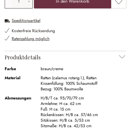
Zum Me
In den Warenkorb
Speditionsartikel
Kostenfreie Rücksendung
Ratenzahlung möglich
Produktdetails
Farbe
braun/creme
Material
Rattan (calamus rotang l.)
,
Rattan
Kissenfüllung:
100% Schaumstoff
Bezug:
100% Baumwolle
Abmessungen
H/B/T ca. 95/70/79 cm
Armlehne:
H ca. 62 cm
Fuß:
H ca. 15 cm
Rückenkissen:
H/B ca. 57/46 cm
Sitzkissen:
H/B ca. 5/53 cm
Sitzmaße:
H/B ca. 42/53 cm