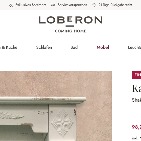
Exklusives Sortiment
Serviceversprechen
21 Tage Rückgaberecht
h & Küche
Schlafen
Bad
Möbel
Leucht
Sale
K
Sha
98,
inkl.