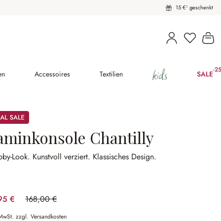
15 €¹ geschenkt
Du hast 
Wa
kids
-2
(25
en
Accessoires
Textilien
SALE
aminkonsole Chantilly
bby-Look.
Kunstvoll verziert.
Klassisches Design.
95 €
168,00 €
(41.1% gespart)
 MwSt. zzgl. Versandkosten