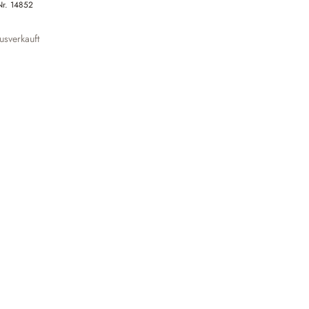
Nr.
14852
sverkauft