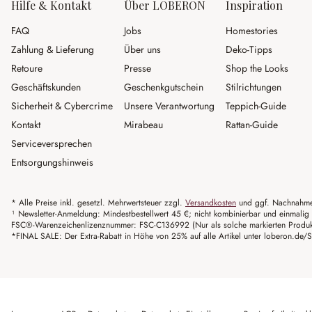
Hilfe & Kontakt
Über LOBERON
Inspiration
FAQ
Jobs
Homestories
Zahlung & Lieferung
Über uns
Deko-Tipps
Retoure
Presse
Shop the Looks
Geschäftskunden
Geschenkgutschein
Stilrichtungen
Sicherheit & Cybercrime
Unsere Verantwortung
Teppich-Guide
Kontakt
Mirabeau
Rattan-Guide
Serviceversprechen
Entsorgungshinweis
* Alle Preise inkl. gesetzl. Mehrwertsteuer zzgl.
Versandkosten
und ggf. Nachnahme
¹ Newsletter-Anmeldung: Mindestbestellwert 45 €; nicht kombinierbar und einmalig 
FSC®-Warenzeichenlizenznummer: FSC-C136992 (Nur als solche markierten Produkte 
*FINAL SALE: Der Extra-Rabatt in Höhe von 25% auf alle Artikel unter loberon.de/S