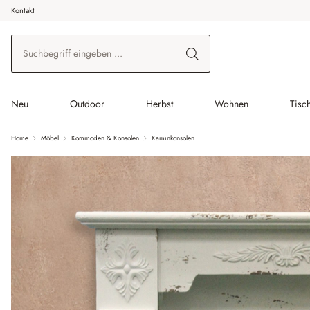
Kontakt
 Hauptinhalt springen
Zur Suche springen
Zur Hauptnavigation springen
Neu
Outdoor
Herbst
Wohnen
Tisc
Home
Möbel
Kommoden & Konsolen
Kaminkonsolen