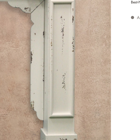
Best-
Au