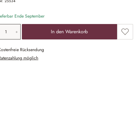
Nr.
25534
eferbar Ende September
odukt Anzahl: Gib den gewünschten Wert ein
Zum Me
In den Warenkorb
Kostenfreie Rücksendung
Ratenzahlung möglich