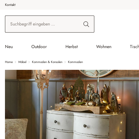
Kontakt
 Hauptinhalt springen
Zur Suche springen
Zur Hauptnavigation springen
Neu
Outdoor
Herbst
Wohnen
Tisc
Home
Möbel
Kommoden & Konsolen
Kommoden