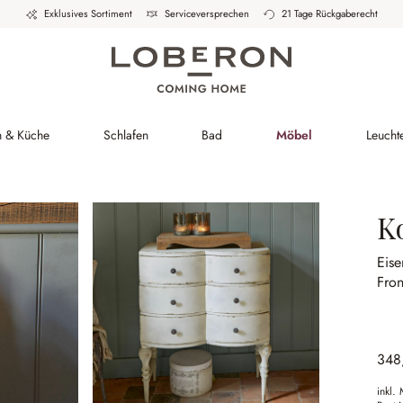
Exklusives Sortiment
Serviceversprechen
21 Tage Rückgaberecht
h & Küche
Schlafen
Bad
Möbel
Leucht
K
Eise
Fron
348
inkl.