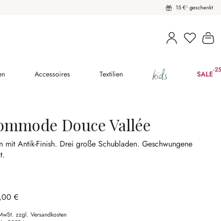
15 €¹ geschenkt
Du hast 
Wa
kids
-2
(25
en
Accessoires
Textilien
SALE
ommode Douce Vallée
n mit Antik-Finish.
Drei große Schubladen.
Geschwungene
t.
,00 €
 MwSt. zzgl. Versandkosten