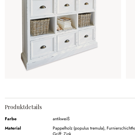
Produktdetails
Farbe
antikweiß
Material
Pappelholz (populus tremula)
,
Furnierschichth
Griff:
Zink