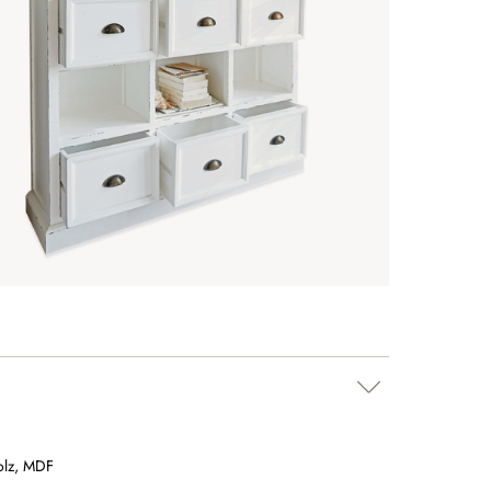
olz
,
MDF