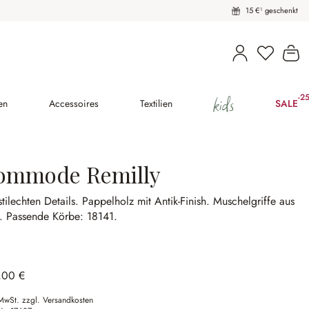
15 €¹ geschenkt
Du hast 
Wa
kids
-2
(2
en
Accessoires
Textilien
SALE
ommode Remilly
stilechten Details.
Pappelholz mit Antik-Finish.
Muschelgriffe aus
k.
Passende Körbe: 18141.
,00 €
 MwSt. zzgl. Versandkosten