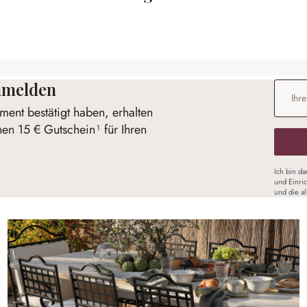
anmelden
E-Mail-
ent bestätigt haben, erhalten
nen 15 € Gutschein¹ für Ihren
Ich bin d
und Einri
und die a