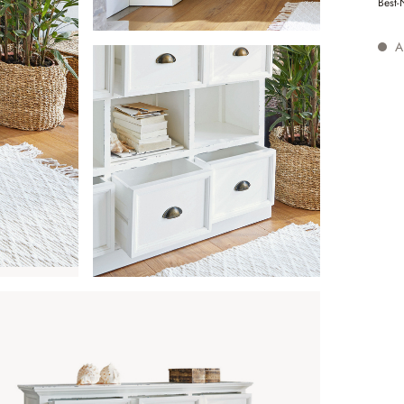
Best-
Au