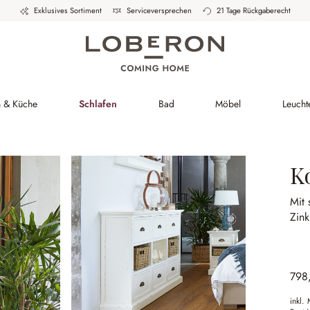
Exklusives Sortiment
Serviceversprechen
21 Tage Rückgaberecht
h & Küche
Schlafen
Bad
Möbel
Leucht
K
Mit 
Zin
798
inkl.