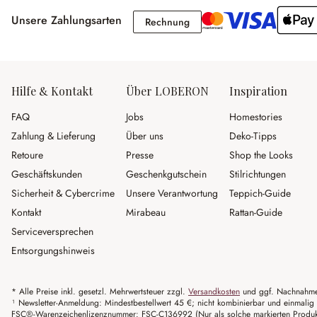
Unsere Zahlungsarten
Rechnung
Rechnung
Hilfe & Kontakt
Über LOBERON
Inspiration
FAQ
Jobs
Homestories
Zahlung & Lieferung
Über uns
Deko-Tipps
Retoure
Presse
Shop the Looks
Geschäftskunden
Geschenkgutschein
Stilrichtungen
Sicherheit & Cybercrime
Unsere Verantwortung
Teppich-Guide
Kontakt
Mirabeau
Rattan-Guide
Serviceversprechen
Entsorgungshinweis
* Alle Preise inkl. gesetzl. Mehrwertsteuer zzgl.
Versandkosten
und ggf. Nachnahme
¹ Newsletter-Anmeldung: Mindestbestellwert 45 €; nicht kombinierbar und einmalig 
FSC®-Warenzeichenlizenznummer: FSC-C136992 (Nur als solche markierten Produkte 