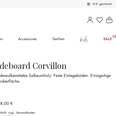
15 €¹ geschenkt
Du hast 
Wa
kids
-2
(25
en
Accessoires
Textilien
SALE
ideboard Corvillon
deraufbereitetes Salbaumholz.
Feste Einlegeböden.
Einzigartige
oberfläche.
98,00 €
 MwSt. zzgl. Versandkosten