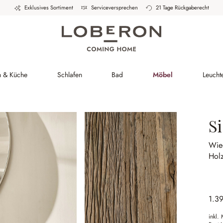
Exklusives Sortiment
Serviceversprechen
21 Tage Rückgaberecht
h & Küche
Schlafen
Bad
Möbel
Leucht
S
Wie
Holz
1.3
inkl.