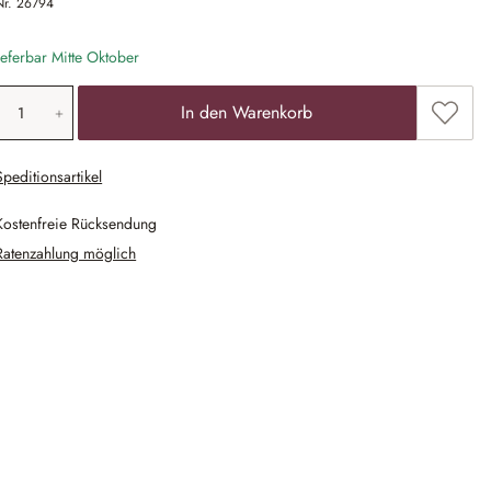
Nr.
26794
eferbar Mitte Oktober
odukt Anzahl: Gib den gewünschten Wert ein
Zum Me
In den Warenkorb
Speditionsartikel
Kostenfreie Rücksendung
Ratenzahlung möglich