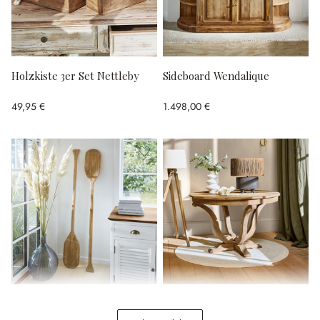
Holzkiste 3er Set Nettleby
Sideboard Wendalique
49,95 €
1.498,00 €
Deko-Paddel 2er Set
Tisch Oakminster
Windermount