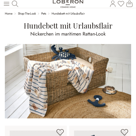
Du has
Wa
Zum Hauptinhalt springen
Home
Shop-The-Look
Pets
Hundebett mit Urlaubsflair
Hundebett mit Urlaubsflair
Nickerchen im maritimen Rattan-Look