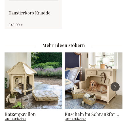
Haustierkorb Knuddo
348,00 €
Mehr Ideen stöbern
Katzenpavillon
Kuscheln im Schrankformat
K
Jetzt entdecken
Jetzt entdecken
J