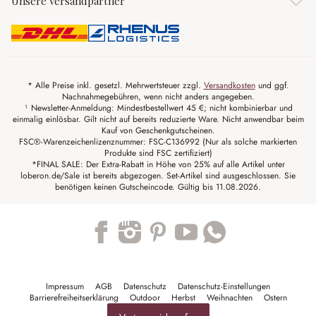
Unsere Versandpartner
* Alle Preise inkl. gesetzl. Mehrwertsteuer zzgl.
Versandkosten
und ggf.
Nachnahmegebühren, wenn nicht anders angegeben.
¹ Newsletter-Anmeldung: Mindestbestellwert 45 €; nicht kombinierbar und
einmalig einlösbar. Gilt nicht auf bereits reduzierte Ware. Nicht anwendbar beim
Kauf von Geschenkgutscheinen.
FSC®-Warenzeichenlizenznummer: FSC-C136992 (Nur als solche markierten
Produkte sind FSC zertifiziert)
*FINAL SALE: Der Extra-Rabatt in Höhe von 25% auf alle Artikel unter
loberon.de/Sale ist bereits abgezogen. Set-Artikel sind ausgeschlossen. Sie
benötigen keinen Gutscheincode. Gültig bis 11.08.2026.
Trustpilot
Impressum
AGB
Datenschutz
Datenschutz-Einstellungen
Barrierefreiheitserklärung
Outdoor
Herbst
Weihnachten
Ostern