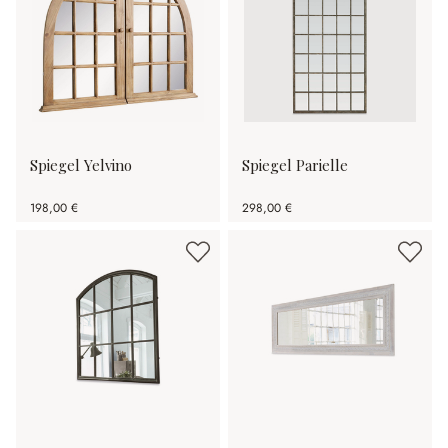
Spiegel Yelvino
Spiegel Parielle
198,00 €
298,00 €