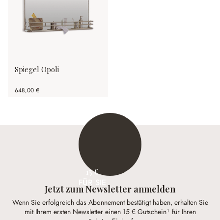
Spiegel Opoli
648,00 €
15 €
FÜR SIE
Jetzt zum Newsletter anmelden
Wenn Sie erfolgreich das Abonnement bestätigt haben, erhalten Sie
mit Ihrem ersten Newsletter einen 15 € Gutschein¹ für Ihren