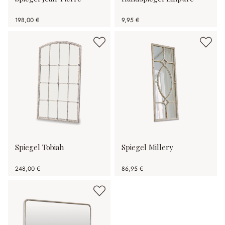
198,00 €
9,95 €
Spiegel Tobiah
Spiegel Millery
248,00 €
86,95 €