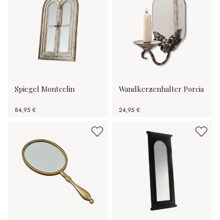
Spiegel Montcelin
Wandkerzenhalter Porcia
84,95 €
24,95 €