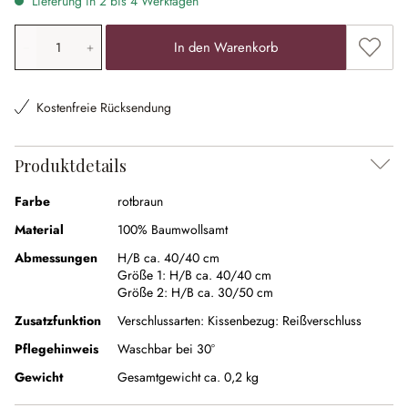
Lieferung in 2 bis 4 Werktagen
Produkt Anzahl: Gib den gewünschten Wert ein oder ben
Zum Me
In den Warenkorb
Kostenfreie Rücksendung
Produktdetails
Farbe
rotbraun
Material
100% Baumwollsamt
Abmessungen
H/B ca. 40/40 cm
Größe 1:
H/B ca. 40/40 cm
Größe 2:
H/B ca. 30/50 cm
Zusatzfunktion
Verschlussarten:
Kissenbezug: Reißverschluss
Pflegehinweis
Waschbar bei 30°
Gewicht
Gesamtgewicht ca. 0,2 kg