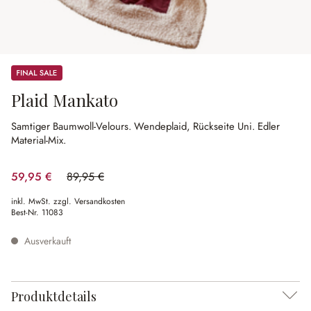
Sale
Plaid Mankato
Samtiger Baumwoll-Velours.
Wendeplaid, Rückseite Uni.
Edler
Material-Mix.
59,95 €
89,95 €
(33.35% gespart)
inkl. MwSt. zzgl. Versandkosten
Best-Nr.
11083
Ausverkauft
Produktdetails