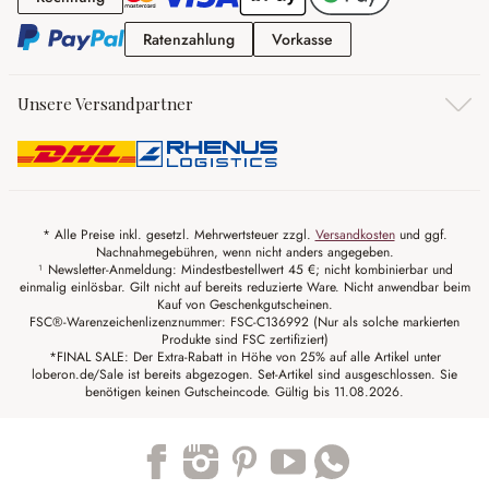
Ratenzahlung
Vorkasse
Ratenzahlung
Vorkasse
Unsere Versandpartner
* Alle Preise inkl. gesetzl. Mehrwertsteuer zzgl.
Versandkosten
und ggf.
Nachnahmegebühren, wenn nicht anders angegeben.
¹ Newsletter-Anmeldung: Mindestbestellwert 45 €; nicht kombinierbar und
einmalig einlösbar. Gilt nicht auf bereits reduzierte Ware. Nicht anwendbar beim
Kauf von Geschenkgutscheinen.
FSC®-Warenzeichenlizenznummer: FSC-C136992 (Nur als solche markierten
Produkte sind FSC zertifiziert)
*FINAL SALE: Der Extra-Rabatt in Höhe von 25% auf alle Artikel unter
loberon.de/Sale ist bereits abgezogen. Set-Artikel sind ausgeschlossen. Sie
benötigen keinen Gutscheincode. Gültig bis 11.08.2026.