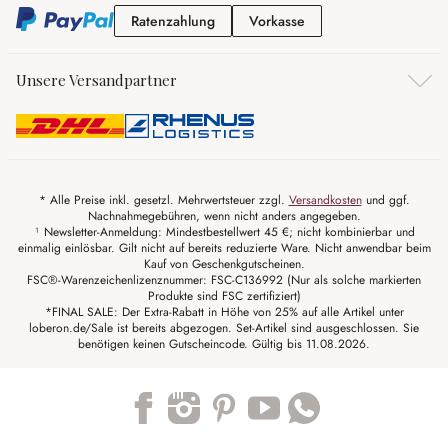
Ratenzahlung
Vorkasse
Ratenzahlung
Vorkasse
Unsere Versandpartner
* Alle Preise inkl. gesetzl. Mehrwertsteuer zzgl.
Versandkosten
und ggf.
Nachnahmegebühren, wenn nicht anders angegeben.
¹ Newsletter-Anmeldung: Mindestbestellwert 45 €; nicht kombinierbar und
einmalig einlösbar. Gilt nicht auf bereits reduzierte Ware. Nicht anwendbar beim
Kauf von Geschenkgutscheinen.
FSC®-Warenzeichenlizenznummer: FSC-C136992 (Nur als solche markierten
Produkte sind FSC zertifiziert)
*FINAL SALE: Der Extra-Rabatt in Höhe von 25% auf alle Artikel unter
loberon.de/Sale ist bereits abgezogen. Set-Artikel sind ausgeschlossen. Sie
benötigen keinen Gutscheincode. Gültig bis 11.08.2026.