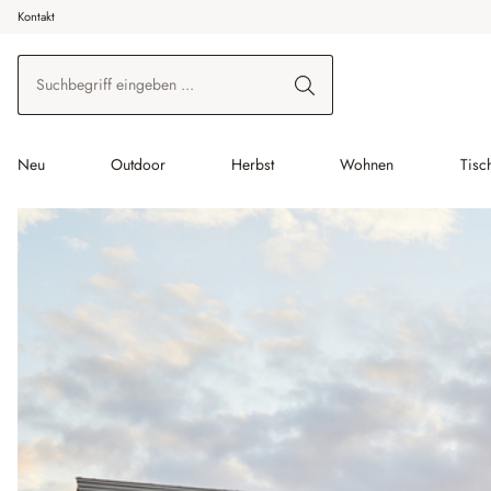
Kontakt
 Hauptinhalt springen
Zur Suche springen
Zur Hauptnavigation springen
Neu
Outdoor
Herbst
Wohnen
Tisc