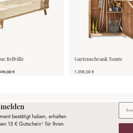
e Bellville
Gartenschrank Tomte
598,00 €
1.398,00 €
1.43% gespart)
anmelden
E-Mail-
ent bestätigt haben, erhalten
nen 15 € Gutschein¹ für Ihren