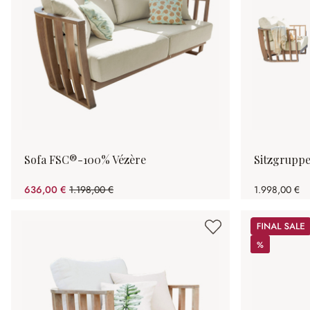
Sofa FSC®-100% Vézère
Sitzgrupp
636,00 €
1.198,00 €
1.998,00 €
(46.91% gespart)
Sale
%
%