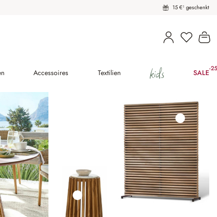
15 €¹ geschenkt
Du hast 
Wa
kids
-2
(25
en
Accessoires
Textilien
SALE