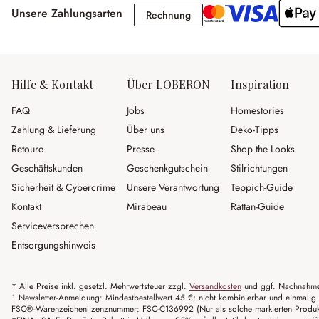
Unsere Zahlungsarten
Rechnung
Rechnung
Hilfe & Kontakt
Über LOBERON
Inspiration
FAQ
Jobs
Homestories
Zahlung & Lieferung
Über uns
Deko-Tipps
Retoure
Presse
Shop the Looks
Geschäftskunden
Geschenkgutschein
Stilrichtungen
Sicherheit & Cybercrime
Unsere Verantwortung
Teppich-Guide
Kontakt
Mirabeau
Rattan-Guide
Serviceversprechen
Entsorgungshinweis
* Alle Preise inkl. gesetzl. Mehrwertsteuer zzgl.
Versandkosten
und ggf. Nachnahme
¹ Newsletter-Anmeldung: Mindestbestellwert 45 €; nicht kombinierbar und einmalig 
FSC®-Warenzeichenlizenznummer: FSC-C136992 (Nur als solche markierten Produkte 