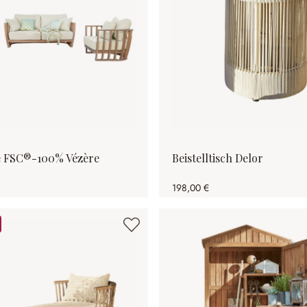
e FSC®-100% Vézère
Beistelltisch Delor
198,00 €