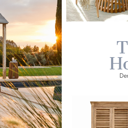
T
Ho
Der