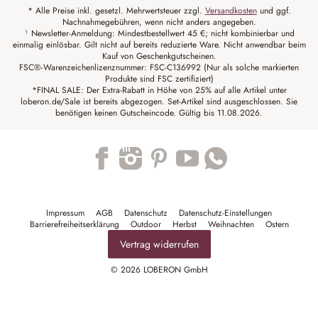
* Alle Preise inkl. gesetzl. Mehrwertsteuer zzgl.
Versandkosten
und ggf.
Nachnahmegebühren, wenn nicht anders angegeben.
¹ Newsletter-Anmeldung: Mindestbestellwert 45 €; nicht kombinierbar und
einmalig einlösbar. Gilt nicht auf bereits reduzierte Ware. Nicht anwendbar beim
Kauf von Geschenkgutscheinen.
FSC®-Warenzeichenlizenznummer: FSC-C136992 (Nur als solche markierten
Produkte sind FSC zertifiziert)
*FINAL SALE: Der Extra-Rabatt in Höhe von 25% auf alle Artikel unter
loberon.de/Sale ist bereits abgezogen. Set-Artikel sind ausgeschlossen. Sie
benötigen keinen Gutscheincode. Gültig bis 11.08.2026.
Trustpilot
Impressum
AGB
Datenschutz
Datenschutz-Einstellungen
Barrierefreiheitserklärung
Outdoor
Herbst
Weihnachten
Ostern
Vertrag widerrufen
© 2026 LOBERON GmbH