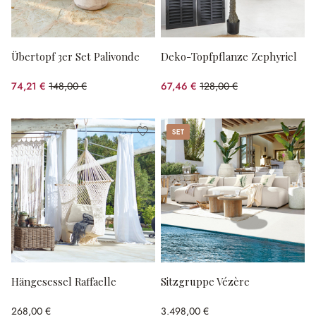
Übertopf 3er Set Palivonde
Deko-Topfpflanze Zephyriel
74,21 €
148,00 €
67,46 €
128,00 €
(49.86% gespart)
(47.3% gespart)
Set
Hängesessel Raffaelle
Sitzgruppe Vézère
268,00 €
3.498,00 €