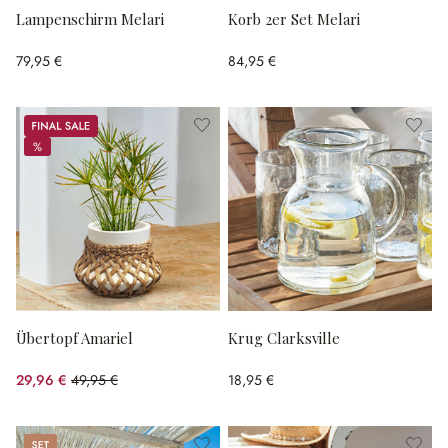
Lampenschirm Melari
Korb 2er Set Melari
79,95 €
84,95 €
Sale
%
%
Übertopf Amariel
Krug Clarksville
29,96 €
49,95 €
18,95 €
(40.02% gespart)
Set