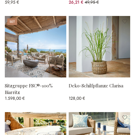
59,95 €
26,21 €
49,95 €
(47.53% gespart)
Set
Sitzgruppe FSC®-100%
Deko-Schilfpflanze Clarisa
Biarritz
1.598,00 €
128,00 €