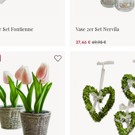
r Set Fontienne
Vase 2er Set Nervila
37,46 €
69,95 €
(46.45% gespart)