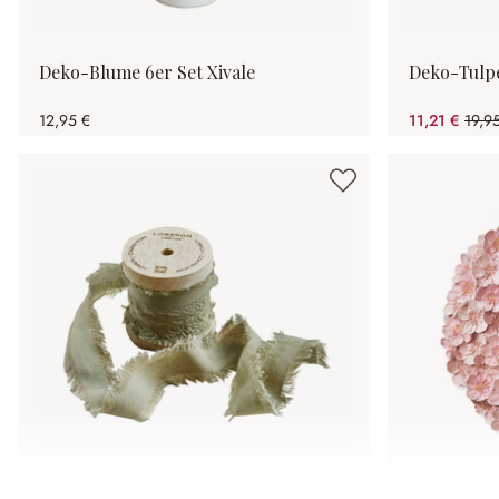
Deko-Blume 6er Set Xivale
Deko-Tulpe
12,95 €
11,21 €
19,9
(43.8