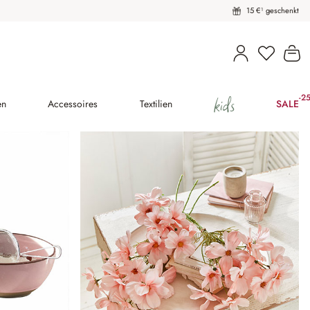
15 €¹ geschenkt
Du hast 
Wa
kids
-2
(25
en
Accessoires
Textilien
SALE