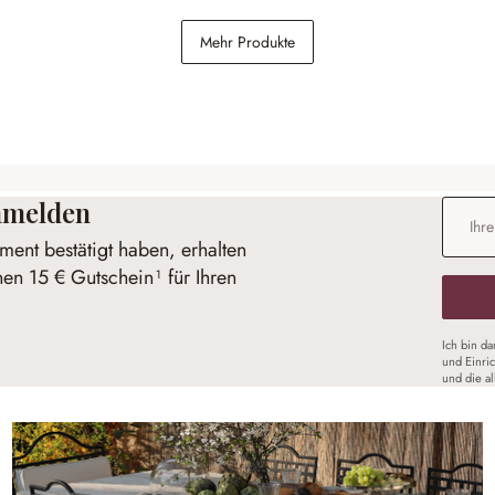
lan
Kissenhülle Dorevil
Mehr Produkte
49,95 €
anmelden
E-Mail-
ent bestätigt haben, erhalten
nen 15 € Gutschein¹ für Ihren
Ich bin d
und Einri
und die a