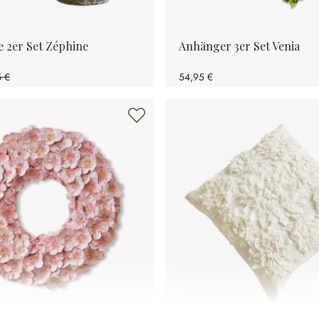
 2er Set Zéphine
Anhänger 3er Set Venia
5 €
54,95 €
1% gespart)