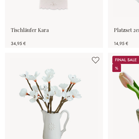
Tischläufer Kara
Platzset 2e
34,95 €
14,95 €
Sale
%
%