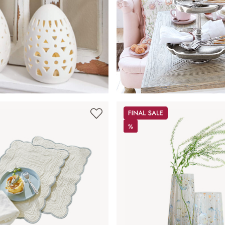
Sale
%
%