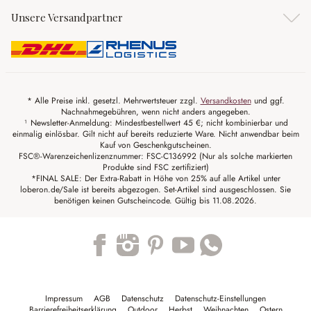
Unsere Versandpartner
* Alle Preise inkl. gesetzl. Mehrwertsteuer zzgl.
Versandkosten
und ggf.
Nachnahmegebühren, wenn nicht anders angegeben.
¹ Newsletter-Anmeldung: Mindestbestellwert 45 €; nicht kombinierbar und
einmalig einlösbar. Gilt nicht auf bereits reduzierte Ware. Nicht anwendbar beim
Kauf von Geschenkgutscheinen.
FSC®-Warenzeichenlizenznummer: FSC-C136992 (Nur als solche markierten
Produkte sind FSC zertifiziert)
*FINAL SALE: Der Extra-Rabatt in Höhe von 25% auf alle Artikel unter
loberon.de/Sale ist bereits abgezogen. Set-Artikel sind ausgeschlossen. Sie
benötigen keinen Gutscheincode. Gültig bis 11.08.2026.
Trustpilot
Impressum
AGB
Datenschutz
Datenschutz-Einstellungen
Barrierefreiheitserklärung
Outdoor
Herbst
Weihnachten
Ostern