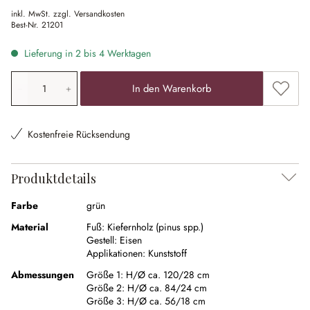
inkl. MwSt. zzgl. Versandkosten
Best-Nr.
21201
Lieferung in 2 bis 4 Werktagen
Produkt Anzahl: Gib den gewünschten Wert ein oder ben
Zum Me
In den Warenkorb
Kostenfreie Rücksendung
Produktdetails
Farbe
grün
Material
Fuß:
Kiefernholz (pinus spp.)
Gestell:
Eisen
Applikationen:
Kunststoff
Abmessungen
Größe 1:
H/Ø ca. 120/28 cm
Größe 2:
H/Ø ca. 84/24 cm
Größe 3:
H/Ø ca. 56/18 cm