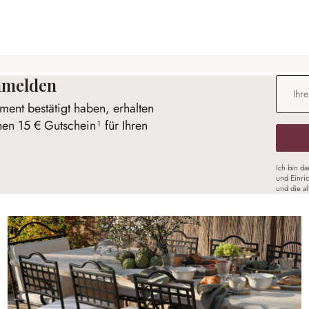
anmelden
E-Mail-
ent bestätigt haben, erhalten
nen 15 € Gutschein¹ für Ihren
Ich bin d
und Einri
und die a