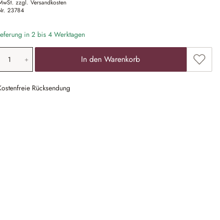
 MwSt. zzgl. Versandkosten
Nr.
23784
eferung in 2 bis 4 Werktagen
odukt Anzahl: Gib den gewünschten Wert ein
Zum Me
In den Warenkorb
Kostenfreie Rücksendung