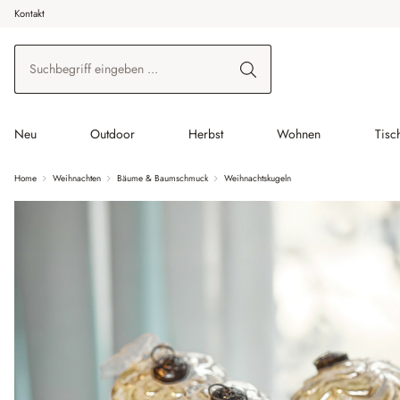
Kontakt
 Hauptinhalt springen
Zur Suche springen
Zur Hauptnavigation springen
Neu
Outdoor
Herbst
Wohnen
Tisc
Home
Weihnachten
Bäume & Baumschmuck
Weihnachtskugeln