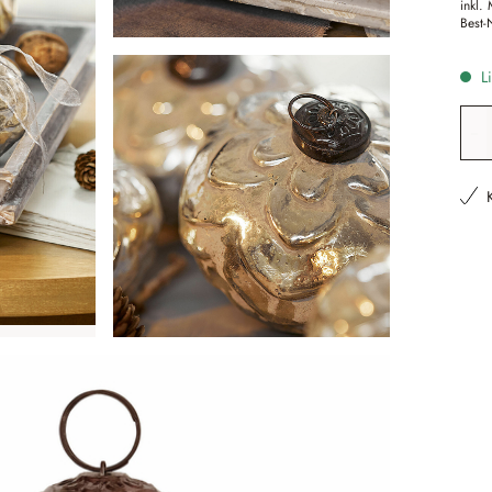
inkl.
Best-
Li
Pr