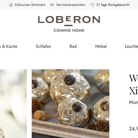
Exklusives Sortiment
Serviceversprechen
21 Tage Rückgaberecht
h & Küche
Schlafen
Bad
Möbel
Leucht
W
X
Mun
24,