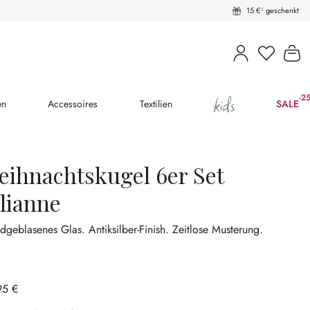
15 €¹ geschenkt
Du hast 
Wa
kids
-2
(25
en
Accessoires
Textilien
SALE
eihnachtskugel 6er Set
ilianne
dgeblasenes Glas.
Antiksilber-Finish.
Zeitlose Musterung.
95 €