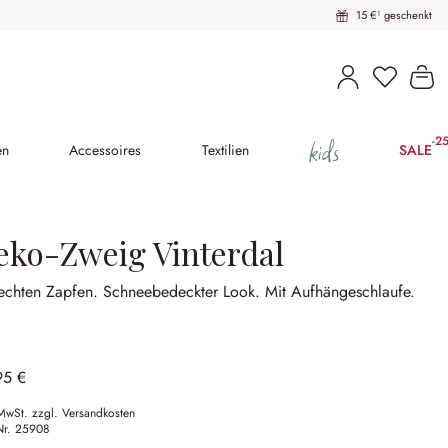
15 €¹ geschenkt
Du hast 
Wa
kids
-2
(25
en
Accessoires
Textilien
SALE
eko-Zweig Vinterdal
 echten Zapfen.
Schneebedeckter Look.
Mit Aufhängeschlaufe.
95 €
 MwSt. zzgl. Versandkosten
Nr.
25908