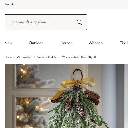
Kontakt
 Hauptinhalt springen
Zur Suche springen
Zur Hauptnavigation springen
Neu
Outdoor
Herbst
Wohnen
Tisc
Home
Weihnachten
Weihnachtsdeko
Weihnachtliche Deko-Objekte