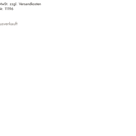
 MwSt. zzgl. Versandkosten
Nr.
11196
sverkauft