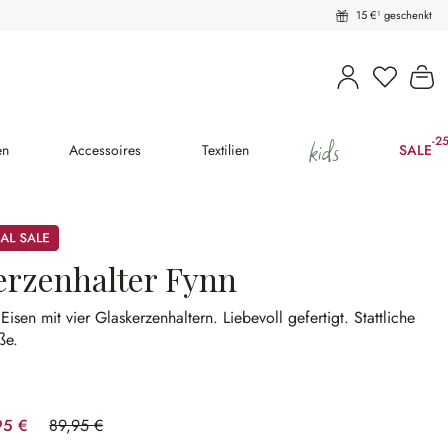
15 €¹ geschenkt
Du hast 
Wa
kids
-2
(25
en
Accessoires
Textilien
SALE
erzenhalter Fynn
Eisen mit vier Glaskerzenhaltern.
Liebevoll gefertigt.
Stattliche
ße.
95 €
89,95 €
(77.82% gespart)