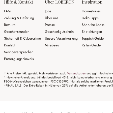
Hilfe & Kontakt
Über LOBERON
Inspiration
FAQ
Jobs
Homestories
Zahlung & Lieferung
Über uns
Deko-Tipps
Retoure
Presse
Shop the Looks
Geschäftskunden
Geschenkgutschein
Stilrichtungen
Sicherheit & Cybercrime
Unsere Verantwortung
Teppich-Guide
Kontakt
Mirabeau
Rattan-Guide
Serviceversprechen
Entsorgungshinweis
* Alle Preise inkl. gesetzl. Mehrwertsteuer zzgl.
Versandkosten
und ggf. Nachnahme
¹ Newsletter-Anmeldung: Mindestbestellwert 45 €; nicht kombinierbar und einmalig 
FSC®-Warenzeichenlizenznummer: FSC-C136992 (Nur als solche markierten Produkte 
*FINAL SALE: Der Extra-Rabatt in Höhe von 25% auf alle Artikel unter loberon.de/S