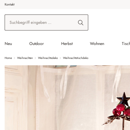
Kontakt
 Hauptinhalt springen
Zur Suche springen
Zur Hauptnavigation springen
Neu
Outdoor
Herbst
Wohnen
Tisc
Home
Weihnachten
Weihnachtsdeko
Weihnachtstischdeko