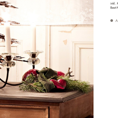
inkl.
Best-
Au