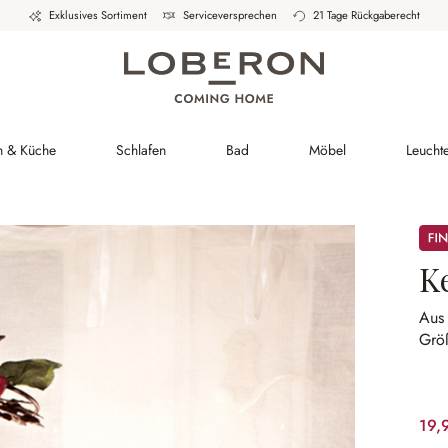
Exklusives Sortiment
Serviceversprechen
21 Tage Rückgaberecht
h & Küche
Schlafen
Bad
Möbel
Leucht
Sale
K
Aus 
Grö
19,