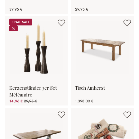
39,95 €
29,95 €
Sale
%
%
Kerzenständer 3er Set
Tisch Amherst
Méléandre
14,96 €
29,95 €
1.398,00 €
(50.05% gespart)