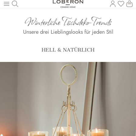
Du has
Wa
Zum Hauptinhalt springen
Winterliche Tischdeko-Trends
Unsere drei Lieblingslooks für jeden Stil
HELL & NATÜRLICH