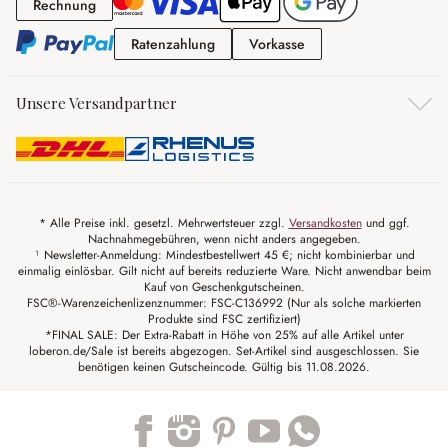
Rechnung
Rechnung
Ratenzahlung
Vorkasse
Ratenzahlung
Vorkasse
Unsere Versandpartner
* Alle Preise inkl. gesetzl. Mehrwertsteuer zzgl.
Versandkosten
und ggf.
Nachnahmegebühren, wenn nicht anders angegeben.
¹ Newsletter-Anmeldung: Mindestbestellwert 45 €; nicht kombinierbar und
einmalig einlösbar. Gilt nicht auf bereits reduzierte Ware. Nicht anwendbar beim
Kauf von Geschenkgutscheinen.
FSC®-Warenzeichenlizenznummer: FSC-C136992 (Nur als solche markierten
Produkte sind FSC zertifiziert)
*FINAL SALE: Der Extra-Rabatt in Höhe von 25% auf alle Artikel unter
loberon.de/Sale ist bereits abgezogen. Set-Artikel sind ausgeschlossen. Sie
benötigen keinen Gutscheincode. Gültig bis 11.08.2026.