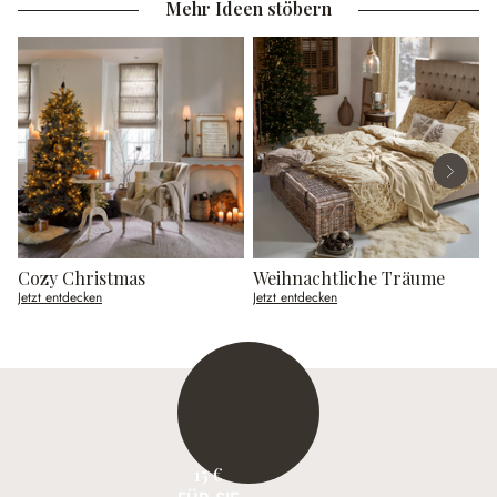
Mehr Ideen stöbern
Cozy Christmas
Weihnachtliche Träume
G
Jetzt entdecken
Jetzt entdecken
J
15 €