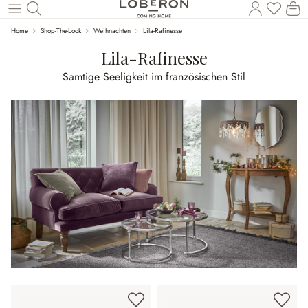
Du has
Wa
Zum Hauptinhalt springen
Home
Shop-The-Look
Weihnachten
Lila-Rafinesse
Lila-Rafinesse
Samtige Seeligkeit im französischen Stil