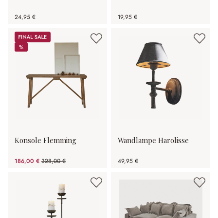
24,95 €
19,95 €
Sale
%
%
Konsole Flemming
Wandlampe Harolisse
186,00 €
328,00 €
49,95 €
(43.29% gespart)