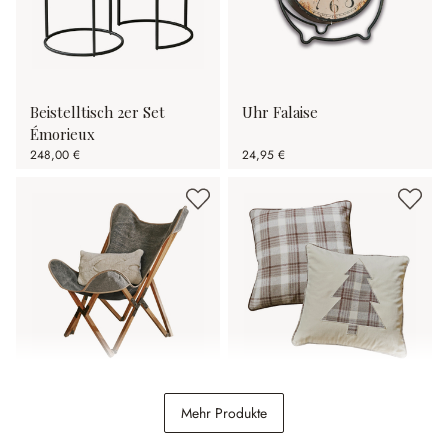
Beistelltisch 2er Set
Uhr Falaise
Émorieux
248,00 €
24,95 €
Klappsessel Locmélar
Kissenhülle 2er Set Ersac
Mehr Produkte