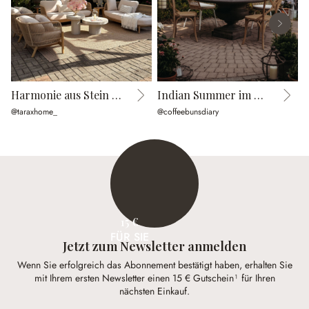
Harmonie aus Stein und Geflecht
Indian Summer im Cottage Garden
@taraxhome_
@coffeebunsdiary
@
15 €
FÜR SIE
Jetzt zum Newsletter anmelden
Wenn Sie erfolgreich das Abonnement bestätigt haben, erhalten Sie
mit Ihrem ersten Newsletter einen 15 € Gutschein¹ für Ihren
nächsten Einkauf.