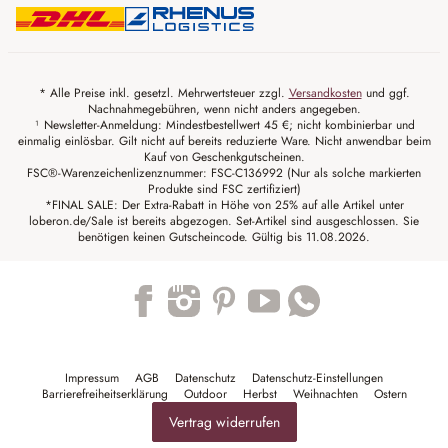
* Alle Preise inkl. gesetzl. Mehrwertsteuer zzgl.
Versandkosten
und ggf.
Nachnahmegebühren, wenn nicht anders angegeben.
¹ Newsletter-Anmeldung: Mindestbestellwert 45 €; nicht kombinierbar und
einmalig einlösbar. Gilt nicht auf bereits reduzierte Ware. Nicht anwendbar beim
Kauf von Geschenkgutscheinen.
FSC®-Warenzeichenlizenznummer: FSC-C136992 (Nur als solche markierten
Produkte sind FSC zertifiziert)
*FINAL SALE: Der Extra-Rabatt in Höhe von 25% auf alle Artikel unter
loberon.de/Sale ist bereits abgezogen. Set-Artikel sind ausgeschlossen. Sie
benötigen keinen Gutscheincode. Gültig bis 11.08.2026.
Trustpilot
Impressum
AGB
Datenschutz
Datenschutz-Einstellungen
Barrierefreiheitserklärung
Outdoor
Herbst
Weihnachten
Ostern
Vertrag widerrufen