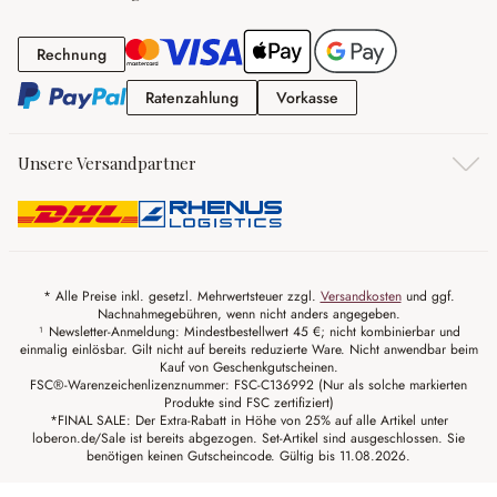
Rechnung
Rechnung
Ratenzahlung
Vorkasse
Ratenzahlung
Vorkasse
Unsere Versandpartner
* Alle Preise inkl. gesetzl. Mehrwertsteuer zzgl.
Versandkosten
und ggf.
Nachnahmegebühren, wenn nicht anders angegeben.
¹ Newsletter-Anmeldung: Mindestbestellwert 45 €; nicht kombinierbar und
einmalig einlösbar. Gilt nicht auf bereits reduzierte Ware. Nicht anwendbar beim
Kauf von Geschenkgutscheinen.
FSC®-Warenzeichenlizenznummer: FSC-C136992 (Nur als solche markierten
Produkte sind FSC zertifiziert)
*FINAL SALE: Der Extra-Rabatt in Höhe von 25% auf alle Artikel unter
loberon.de/Sale ist bereits abgezogen. Set-Artikel sind ausgeschlossen. Sie
benötigen keinen Gutscheincode. Gültig bis 11.08.2026.