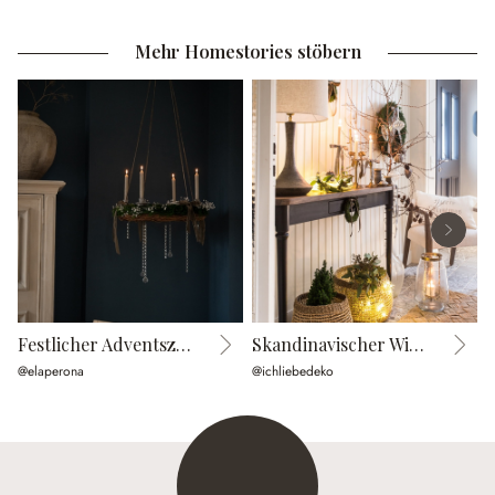
Mehr Homestories stöbern
Festlicher Adventszauber
Skandinavischer Wintertraum
F
@elaperona
@ichliebedeko
@