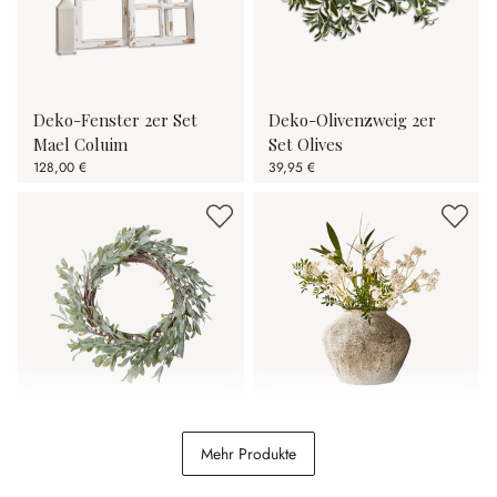
Deko-Fenster 2er Set
Deko-Olivenzweig 2er
Mael Coluim
Set Olives
128,00 €
39,95 €
Kranz Cunnig
Vase Champs
Mehr Produkte
24,95 €
79,95 €