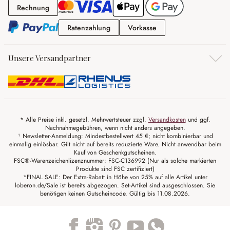
Rechnung
Rechnung
Ratenzahlung
Vorkasse
Ratenzahlung
Vorkasse
Unsere Versandpartner
* Alle Preise inkl. gesetzl. Mehrwertsteuer zzgl.
Versandkosten
und ggf.
Nachnahmegebühren, wenn nicht anders angegeben.
¹ Newsletter-Anmeldung: Mindestbestellwert 45 €; nicht kombinierbar und
einmalig einlösbar. Gilt nicht auf bereits reduzierte Ware. Nicht anwendbar beim
Kauf von Geschenkgutscheinen.
FSC®-Warenzeichenlizenznummer: FSC-C136992 (Nur als solche markierten
Produkte sind FSC zertifiziert)
*FINAL SALE: Der Extra-Rabatt in Höhe von 25% auf alle Artikel unter
loberon.de/Sale ist bereits abgezogen. Set-Artikel sind ausgeschlossen. Sie
benötigen keinen Gutscheincode. Gültig bis 11.08.2026.