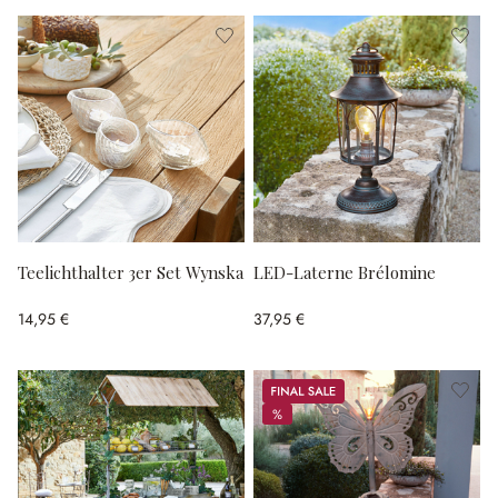
Teelichthalter 3er Set Wynska
LED-Laterne Brélomine
14,95 €
37,95 €
Sale
%
%