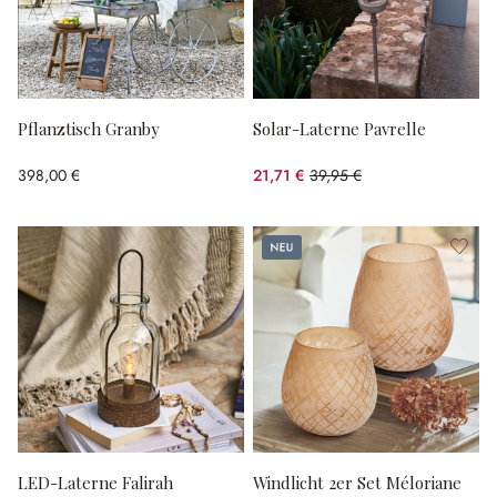
Pflanztisch Granby
Solar-Laterne Pavrelle
398,00 €
21,71 €
39,95 €
(45.66% gespart)
Neu
LED-Laterne Falirah
Windlicht 2er Set Méloriane