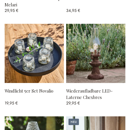
Melari
29,95 €
34,95 €
Windlicht 5er Set Novalio
Wiederaufladbare LED-
Laterne Chexbres
19,95 €
29,95 €
Neu