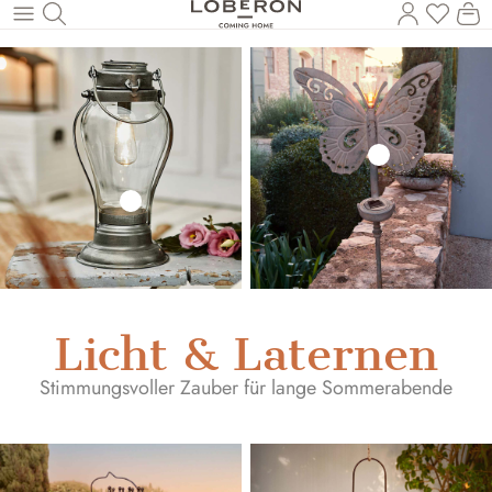
Du has
Wa
Zum Hauptinhalt springen
Licht & Laternen
Stimmungsvoller Zauber für lange Sommerabende