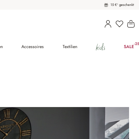
15 €¹ geschenkt
Du hast 
Wa
kids
-2
(25
en
Accessoires
Textilien
SALE