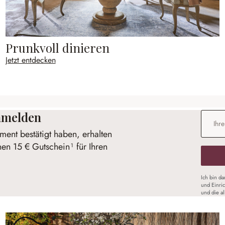
Prunkvoll dinieren
Jetzt entdecken
anmelden
E-Mail-
ent bestätigt haben, erhalten
nen 15 € Gutschein¹ für Ihren
Ich bin d
und Einri
und die a