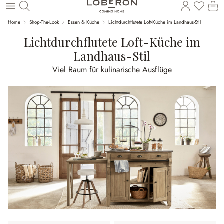
Du has
Wa
Zum Hauptinhalt springen
Home
Shop-The-Look
Essen & Küche
Lichtdurchflutete Loft-Küche im Landhaus-Stil
Lichtdurchflutete Loft-Küche im
Landhaus-Stil
Viel Raum für kulinarische Ausflüge