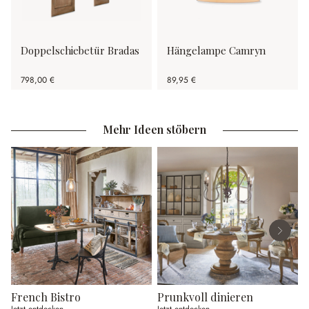
Doppelschiebetür Bradas
Hängelampe Camryn
798,00 €
89,95 €
Mehr Ideen stöbern
French Bistro
Prunkvoll dinieren
Jetzt entdecken
Jetzt entdecken
J