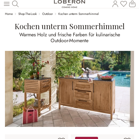
Du has
Wa
Zum Hauptinhalt springen
Home
Shop-The-Look
Outdoor
Kochen unterm Sommerhimmel
Kochen unterm Sommerhimmel
Warmes Holz und frische Farben für kulinarische
Outdoor‑Momente