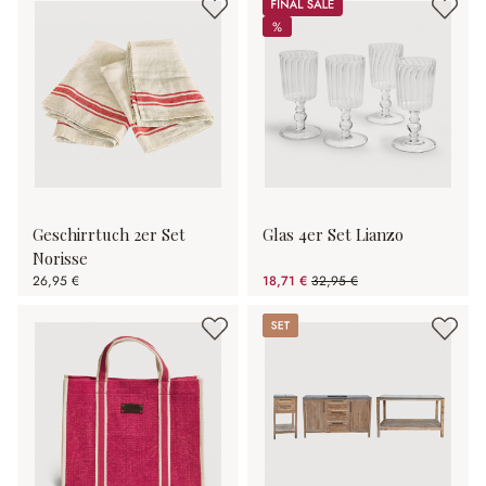
Sale
%
%
Geschirrtuch 2er Set
Glas 4er Set Lianzo
Norisse
26,95 €
18,71 €
32,95 €
(43.22% gespart)
Set