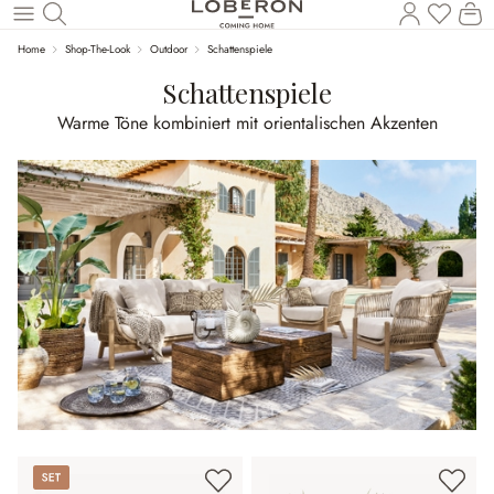
Du has
Wa
Zum Hauptinhalt springen
Home
Shop-The-Look
Outdoor
Schattenspiele
Schattenspiele
Warme Töne kombiniert mit orientalischen Akzenten
Set