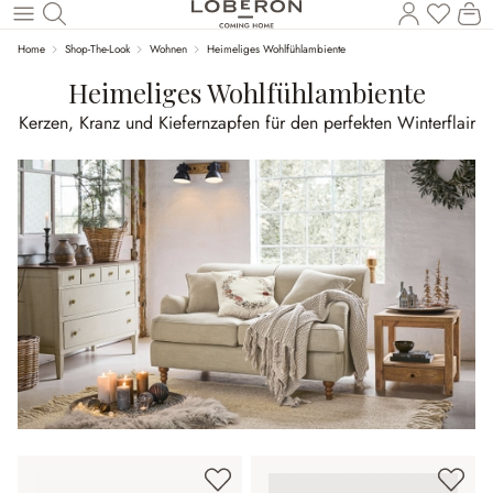
Du has
Wa
Zum Hauptinhalt springen
Home
Shop-The-Look
Wohnen
Heimeliges Wohlfühlambiente
Heimeliges Wohlfühlambiente
Kerzen, Kranz und Kiefernzapfen für den perfekten Winterflair