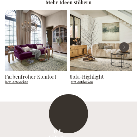
Mehr Ideen stöbern
Farbenfroher Komfort
Sofa-Highlight
G
Jetzt entdecken
Jetzt entdecken
J
15 €