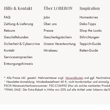
Hilfe & Kontakt
Über LOBERON
Inspiration
FAQ
Jobs
Homestories
Zahlung & Lieferung
Über uns
Deko-Tipps
Retoure
Presse
Shop the Looks
Geschäftskunden
Geschenkgutschein
Stilrichtungen
Sicherheit & Cybercrime
Unsere Verantwortung
Teppich-Guide
Kontakt
Mirabeau
Rattan-Guide
Serviceversprechen
Entsorgungshinweis
* Alle Preise inkl. gesetzl. Mehrwertsteuer zzgl.
Versandkosten
und ggf. Nachnahme
¹ Newsletter-Anmeldung: Mindestbestellwert 45 €; nicht kombinierbar und einmalig 
FSC®-Warenzeichenlizenznummer: FSC-C136992 (Nur als solche markierten Produkte 
*FINAL SALE: Der Extra-Rabatt in Höhe von 25% auf alle Artikel unter loberon.de/S