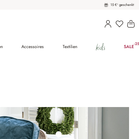
15 €¹ geschenkt
Du hast 
Wa
kids
-2
(25
en
Accessoires
Textilien
SALE