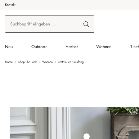
Kontakt
 Hauptinhalt springen
Zur Suche springen
Zur Hauptnavigation springen
Neu
Outdoor
Herbst
Wohnen
Tisc
Home
Shop-The-Look
Wohnen
Sattblauer Blickfang