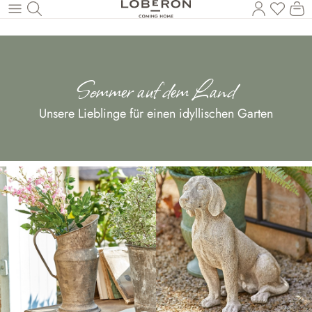
Du has
Wa
Zum Hauptinhalt springen
Sommer auf dem Land
Unsere Lieblinge für einen idyllischen Garten