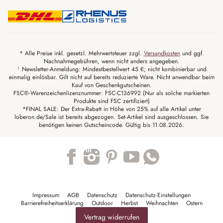
* Alle Preise inkl. gesetzl. Mehrwertsteuer zzgl.
Versandkosten
und ggf.
Nachnahmegebühren, wenn nicht anders angegeben.
¹ Newsletter-Anmeldung: Mindestbestellwert 45 €; nicht kombinierbar und
einmalig einlösbar. Gilt nicht auf bereits reduzierte Ware. Nicht anwendbar beim
Kauf von Geschenkgutscheinen.
FSC®-Warenzeichenlizenznummer: FSC-C136992 (Nur als solche markierten
Produkte sind FSC zertifiziert)
*FINAL SALE: Der Extra-Rabatt in Höhe von 25% auf alle Artikel unter
loberon.de/Sale ist bereits abgezogen. Set-Artikel sind ausgeschlossen. Sie
benötigen keinen Gutscheincode. Gültig bis 11.08.2026.
Trustpilot
Impressum
AGB
Datenschutz
Datenschutz-Einstellungen
Barrierefreiheitserklärung
Outdoor
Herbst
Weihnachten
Ostern
Vertrag widerrufen