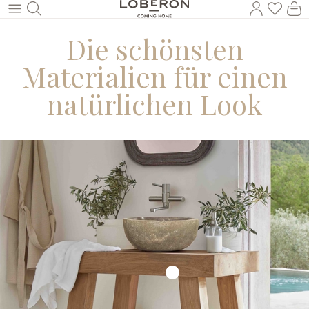
Du has
Wa
Zum Hauptinhalt springen
Die schönsten
Materialien für einen
natürlichen Look