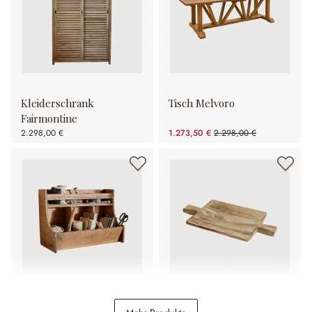
Kleiderschrank
Tisch Melvoro
Fairmontine
2.298,00 €
1.273,50 €
2.298,00 €
(44.58% gespart)
Wandorganizer Fenwicke
Tablett Vinoros