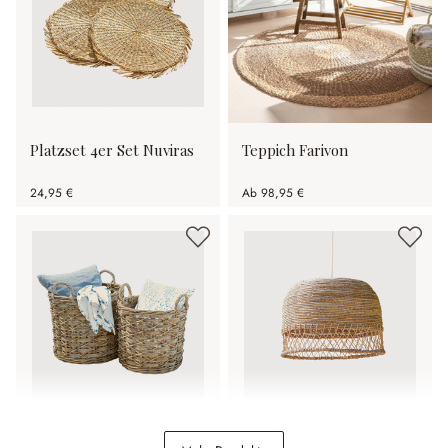
Platzset 4er Set Nuviras
Teppich Farivon
24,95 €
Ab
98,95 €
Korb 2er Set Calvado
Lampenschirm Mirellos