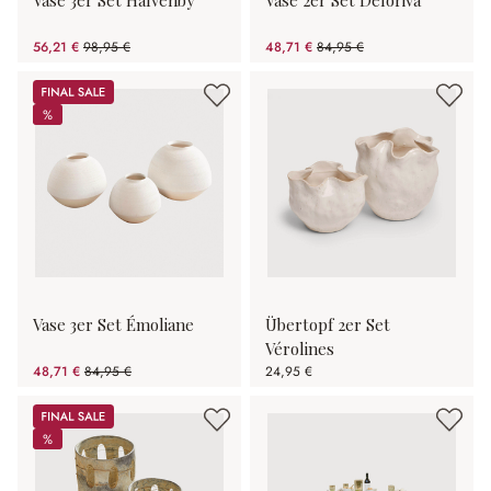
Vase 3er Set Halvenby
Vase 2er Set Deloriva
56,21 €
98,95 €
48,71 €
84,95 €
(43.19% gespart)
(42.66% gespart)
Sale
%
%
Vase 3er Set Émoliane
Übertopf 2er Set
Vérolines
48,71 €
84,95 €
24,95 €
(42.66% gespart)
Sale
%
%