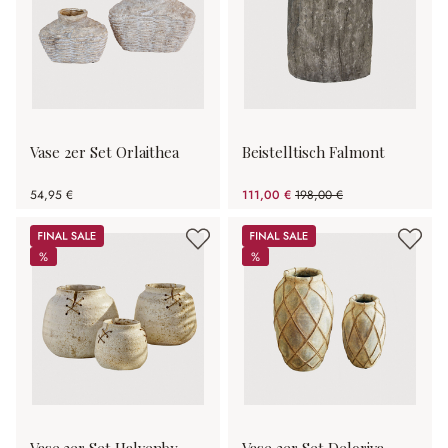
Vase 2er Set Orlaithea
Beistelltisch Falmont
54,95 €
111,00 €
198,00 €
(43.94% gespart)
Sale
Sale
%
%
%
%