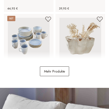
44,95 €
39,95 €
Set
Geschirr 30er Set
Vase Rovinia
Mehr Produkte
Vionette
168,00 €
49,95 €