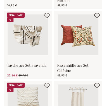
Norlinn
16,95 €
59,95 €
Sale
%
%
Tasche 2er Set Bravenda
Kissenhülle 2er Set
Calévine
22,46 €
39,95 €
49,95 €
(43.78% gespart)
Sale
%
%