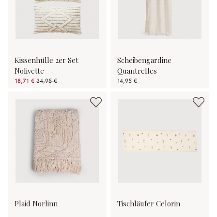
Kissenhülle 2er Set
Scheibengardine
Nolivette
Quantrelles
18,71 €
34,95 €
14,95 €
(46.47% gespart)
Plaid Norlinn
Tischläufer Celorin