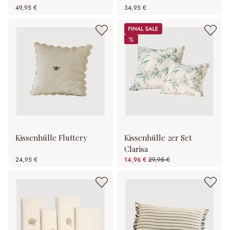
49,95 €
34,95 €
Sale
%
%
Kissenhülle Fluttery
Kissenhülle 2er Set
Clarisa
24,95 €
14,96 €
29,95 €
(50.05% gespart)