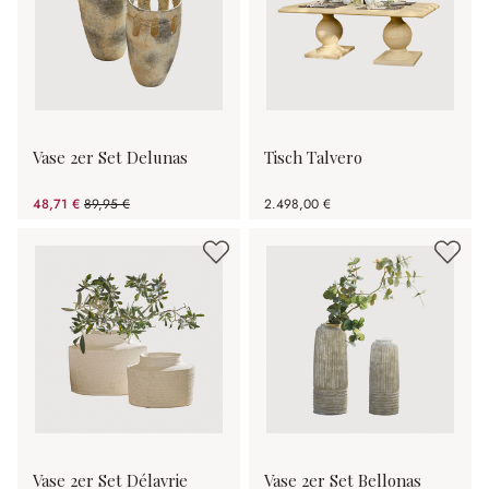
Vase 2er Set Delunas
Tisch Talvero
48,71 €
89,95 €
2.498,00 €
(45.85% gespart)
Vase 2er Set Délavrie
Vase 2er Set Bellonas