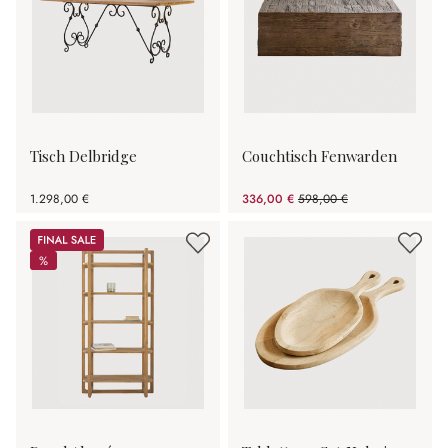
Tisch Delbridge
Couchtisch Fenwarden
1.298,00 €
336,00 €
598,00 €
(43.81% gespart)
Sale
%
%