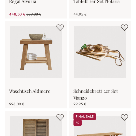
Regal Alvoría
Tablett 2er Set Nolaria
448,50 €
889,00 €
44,95 €
(49.55% gespart)
Waschtisch Aldmere
Schneidebrett 2er Set
Vianzo
998,00 €
29,95 €
Sale
%
%