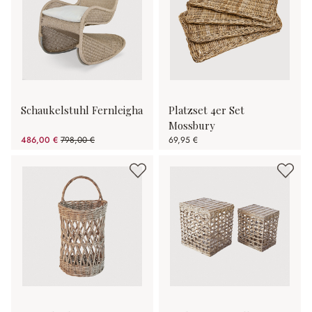
Schaukelstuhl Fernleigha
Platzset 4er Set
Mossbury
486,00 €
798,00 €
69,95 €
(39.1% gespart)