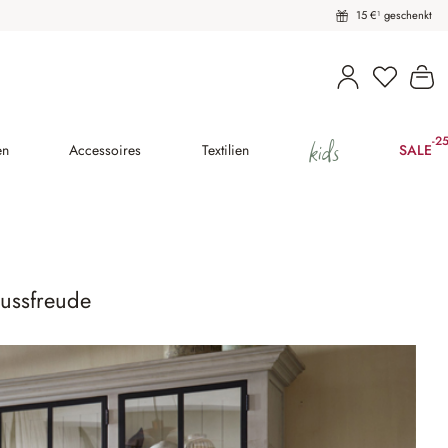
15 €¹ geschenkt
Du hast 
Wa
kids
-2
(25
en
Accessoires
Textilien
SALE
ussfreude