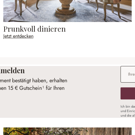
Prunkvoll dinieren
Jetzt entdecken
anmelden
E-Mail-
ent bestätigt haben, erhalten
nen 15 € Gutschein¹ für Ihren
Ich bin d
und Einri
und die a