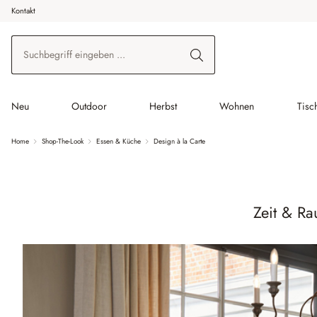
Kontakt
 Hauptinhalt springen
Zur Suche springen
Zur Hauptnavigation springen
Neu
Outdoor
Herbst
Wohnen
Tisc
Home
Shop-The-Look
Essen & Küche
Design à la Carte
Zeit & R