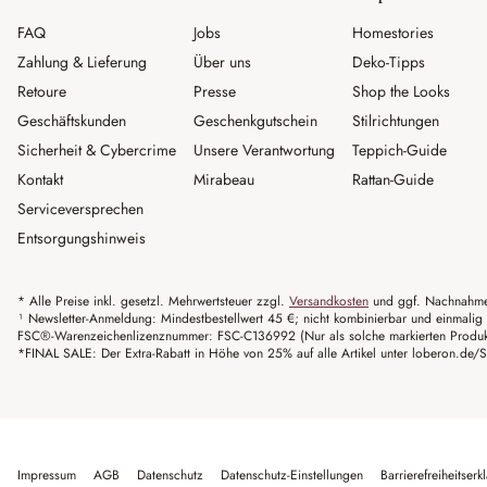
FAQ
Jobs
Homestories
Zahlung & Lieferung
Über uns
Deko-Tipps
Retoure
Presse
Shop the Looks
Geschäftskunden
Geschenkgutschein
Stilrichtungen
Sicherheit & Cybercrime
Unsere Verantwortung
Teppich-Guide
Kontakt
Mirabeau
Rattan-Guide
Serviceversprechen
Entsorgungshinweis
* Alle Preise inkl. gesetzl. Mehrwertsteuer zzgl.
Versandkosten
und ggf. Nachnahme
¹ Newsletter-Anmeldung: Mindestbestellwert 45 €; nicht kombinierbar und einmalig 
FSC®-Warenzeichenlizenznummer: FSC-C136992 (Nur als solche markierten Produkte 
*FINAL SALE: Der Extra-Rabatt in Höhe von 25% auf alle Artikel unter loberon.de/S
Impressum
AGB
Datenschutz
Datenschutz-Einstellungen
Barrierefreiheitserk